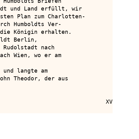
 Humboldts Briefen

dt und Land erfüllt, wir

sten Plan zum Charlotten-

rch Humboldts Ver-

die Königin erhalten.

ldt Berlin,

 Rudolstadt nach

ach Wien, wo er am

 und langte am

ohn Theodor, der aus

                               XV
