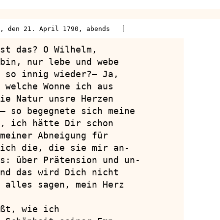
, den 21. April 1790, abends   ]
st das? O Wilhelm,

bin, nur lebe und webe

 so innig wieder?— Ja,

 welche Wonne ich aus

ie Natur unsre Herzen

— so begegnete sich meine

, ich hätte Dir schon

meiner Abneigung für

ich die, die sie mir an-

s: über Prätension und un-

nd das wird Dich nicht

 alles sagen, mein Herz

ßt, wie ich
