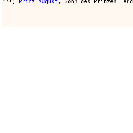
***) 
Prinz August
, Sohn des Prinzen Ferd
                                        