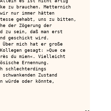
Allein es ist nicht artig

ke zu brauchen. Metternich

wir nur immer hätten

tesse gehabt, uns zu bitten,

he der Zögerung der

d zu sein, daß man erst

nd geschickt wird.

 Über mich hat er große

Kollegen gesagt: »Que ce

rès du mien«. Vielleicht

ösische Ernennung.

h schlechterdings

 schwankenden Zustand

n würde oder könnte,
