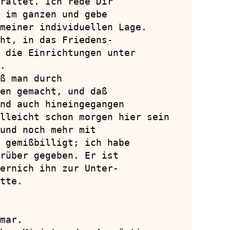
raltet. Ich rede Dir

 im ganzen und gebe

meiner individuellen Lage.

ht, in das Friedens-

 die Einrichtungen unter

.

ß man durch

en gemacht, und daß

nd auch hineingegangen

lleicht schon morgen hier sein

und noch mehr mit

 gemißbilligt; ich habe

rüber gegeben. Er ist

ernich ihn zur Unter-

tte.

mar.
