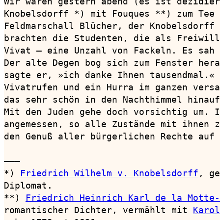
Wir waren gestern abend (es ist dezidier
Knobelsdorff *) mit Fouques **) zum Tee 
Feldmarschall Blücher, der Knobelsdorff 
brachten die Studenten, die als Freiwill
Vivat — eine Unzahl von Fackeln. Es sah 
Der alte Degen bog sich zum Fenster hera
sagte er, »ich danke Ihnen tausendmal.« 
Vivatrufen und ein Hurra im ganzen versa
das sehr schön in den Nachthimmel hinauf
Mit den Juden gehe doch vorsichtig um. I
angemessen, so alle Zustände mit ihnen z
den Genuß aller bürgerlichen Rechte auf 
———

*) 
Friedrich Wilhelm v. Knobelsdorff
, ge
Diplomat.

**) 
Friedrich Heinrich Karl de la Motte-
romantischer Dichter, vermählt mit 
Karol