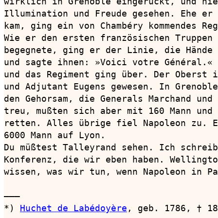
wirklich in Grenoble eingerückt, und nie
Illumination und Freude gesehen. Ehe er 
kam, ging ein von Chambéry kommendes Reg
Wie er den ersten französischen Truppen 
begegnete, ging er der Linie, die Hände 
und sagte ihnen: »Voici votre Général.« 
und das Regiment ging über. Der Oberst i
und Adjutant Eugens gewesen. In Grenoble
den Gehorsam, die Generals Marchand und 
treu, mußten sich aber mit 160 Mann und 
retten. Alles übrige fiel Napoleon zu. E
6000 Mann auf Lyon.

Du müßtest Talleyrand sehen. Ich schreib
Konferenz, die wir eben haben. Wellingto
wissen, was wir tun, wenn Napoleon in Pa
———

*) 
Huchet de Labédoyère
, geb. 1786, † 18