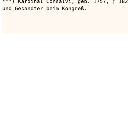
***) Kardinal Consalvi, geb. 1757, † 182
und Gesandter beim Kongreß.

                                        