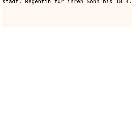
stadt, Regentin für ihren Sohn bis 1814.

                                        