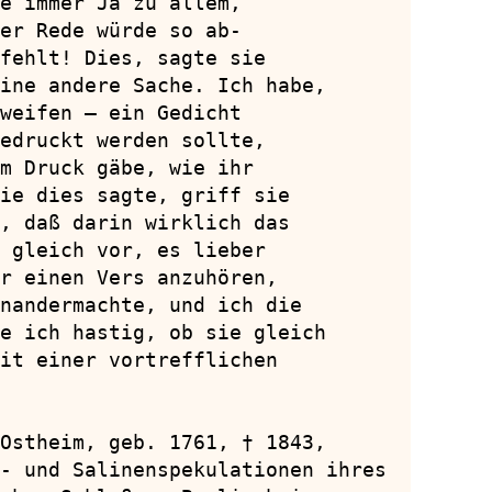
e immer Ja zu allem,

er Rede würde so ab-

fehlt! Dies, sagte sie

ine andere Sache. Ich habe,

weifen — ein Gedicht

edruckt werden sollte,

m Druck gäbe, wie ihr

ie dies sagte, griff sie

, daß darin wirklich das

 gleich vor, es lieber

r einen Vers anzuhören,

nandermachte, und ich die

e ich hastig, ob sie gleich

it einer vortrefflichen

Ostheim, geb. 1761, † 1843,

- und Salinenspekulationen ihres
