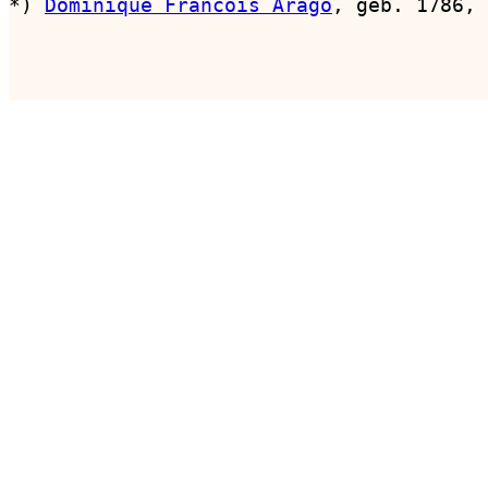
*) 
Dominique Francois Arago
, geb. 1786, 
                                        