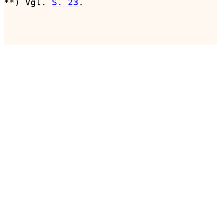
**) Vgl. 
S. 23
.

                                        