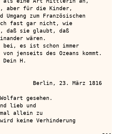
 als eine Art Mittlerin an,

, aber für die Kinder,

d Umgang zum Französischen

ch fast gar nicht, wie

, daß sie glaubt, daß

inander wären.

 bei, es ist schon immer

 von jenseits des Ozeans kommt.

 Dein H.

          Berlin, 23. März 1816

Wolfart gesehen.

nd lieb und

mal allein zu

wird keine Verhinderung
